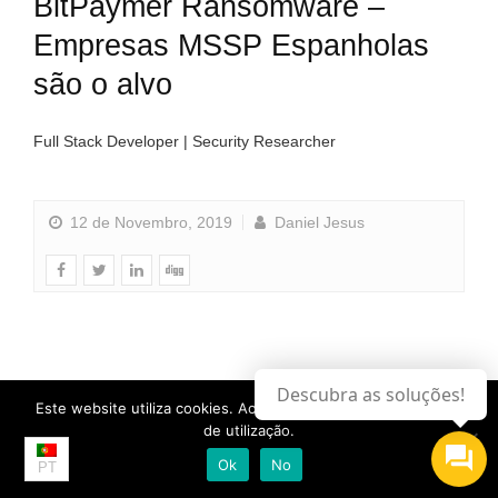
BitPaymer Ransomware –
Empresas MSSP Espanholas
são o alvo
Full Stack Developer | Security Researcher
12 de Novembro, 2019
Daniel Jesus
Descubra as soluções!
Este website utiliza cookies. Ao continuar, aceita a os termos
de utilização.
Ok
No
PT