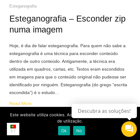
Esteganografia
Esteganografia – Esconder zip
numa imagem
Hoje, é dia de falar esteganografia. Para quem não sabe a
esteganografia é uma técnica para esconder conteúdo
dentro de outro conteúdo. Antigamente, a técnica era
utilizada em quadros, cartas, etc. Textos eram escondidos
em imagens para que o conteúdo original não pudesse ser
identificado por ninguém. Esteganografia (do grego “escrita
escondida”) é o estudo…
Read More
Descubra as soluções!
Este website utiliza cookies. Ao continuar, aceita a os termos
de utilização.
24 de Março, 2019
Daniel Jesus
Ok
No
PT