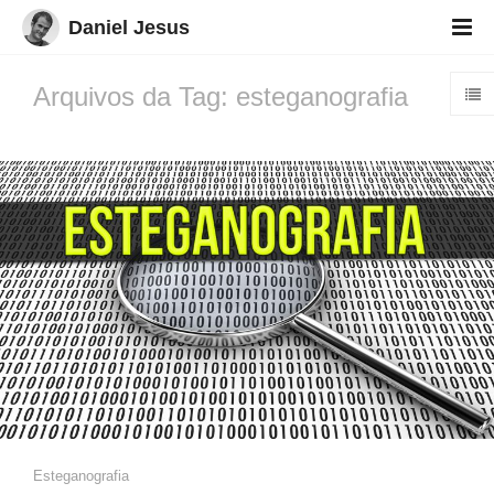
Daniel Jesus
Arquivos da Tag: esteganografia
Esteganografia